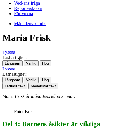
Veckans fråga
Reporterskolan
För vuxna
Månadens kändis
Maria Frisk
Lyssna
Läshastighet:
Långsam
Vanlig
Hög
Lyssna
Läshastighet:
Långsam
Vanlig
Hög
Lättläst text
Medelsvår text
Maria Frisk är månadens kändis i maj
.
Foto: Bris
Del 4: Barnens åsikter är viktiga