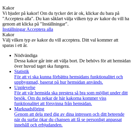
Kakor
Vi bjuder på kakor! Om du tycker det är ok, klickar du bara på
"Acceptera alla". Du kan såklart välja vilken typ av kakor du vill ha
genom att klicka på "Inställningar".
Inställningar
Acceptera alla
Kakor
Välj vilken typ av kakor du vill acceptera. Ditt val kommer att
sparas i ett år.
Nödvändiga
Dessa kakor går inte att välja bort. De behövs för att hemsidan
över huvud taget ska fungera.
Statistik
För att vi ska kunna förbättra hemsidans funktionalitet och
uppbyggnad, baserat på hur hemsidan används.
Upplevelse
För att vår hemsida ska prestera så bra som möjligt under ditt
besök. Om du nekar de här kakorna kommer viss
funktionalitet att försvinna från hemsidan.
Marknadsföring
Genom att dela med dig av dina intressen och ditt beteende
när du surfar ökar du chansen att få se personligt anpassat
innehåll och erbjudanden.