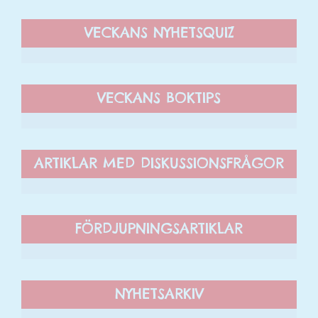
VECKANS NYHETSQUIZ
VECKANS BOKTIPS
ARTIKLAR MED DISKUSSIONSFRÅGOR
FÖRDJUPNINGSARTIKLAR
NYHETSARKIV