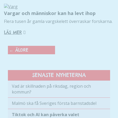
uppbyggnad,
baserat på
Vargar och människor kan ha levt ihop
hur hemsidan
används.
Flera tusen år gamla vargskelett överraskar forskarna.
LÄS MER
Upplevelse
För att vår
←
ÄLDRE
hemsida ska
prestera så
bra som
möjligt
under ditt
SENASTE NYHETERNA
besök. Om
du nekar de
Vad är skillnaden på riksdag, region och
här kakorna
kommun?
kommer viss
funktionalitet
Malmö ska få Sveriges första barnstadsdel
att försvinna
från
Tiktok och AI kan påverka valet