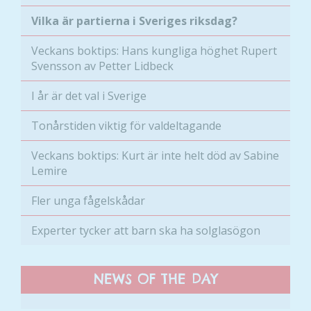
hemsidan.
Vilka är partierna i Sveriges riksdag?
Veckans boktips: Hans kungliga höghet Rupert
Marknadsföring
Svensson av Petter Lidbeck
Genom att dela
med dig av dina
I år är det val i Sverige
intressen och ditt
beteende när du
Tonårstiden viktig för valdeltagande
surfar ökar du
chansen att få se
Veckans boktips: Kurt är inte helt död av Sabine
personligt
Lemire
anpassat innehåll
och erbjudanden.
Fler unga fågelskådar
Experter tycker att barn ska ha solglasögon
NEWS OF THE DAY