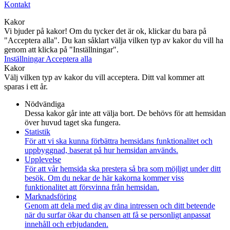
Kontakt
Kakor
Vi bjuder på kakor! Om du tycker det är ok, klickar du bara på
"Acceptera alla". Du kan såklart välja vilken typ av kakor du vill ha
genom att klicka på "Inställningar".
Inställningar
Acceptera alla
Kakor
Välj vilken typ av kakor du vill acceptera. Ditt val kommer att
sparas i ett år.
Nödvändiga
Dessa kakor går inte att välja bort. De behövs för att hemsidan
över huvud taget ska fungera.
Statistik
För att vi ska kunna förbättra hemsidans funktionalitet och
uppbyggnad, baserat på hur hemsidan används.
Upplevelse
För att vår hemsida ska prestera så bra som möjligt under ditt
besök. Om du nekar de här kakorna kommer viss
funktionalitet att försvinna från hemsidan.
Marknadsföring
Genom att dela med dig av dina intressen och ditt beteende
när du surfar ökar du chansen att få se personligt anpassat
innehåll och erbjudanden.