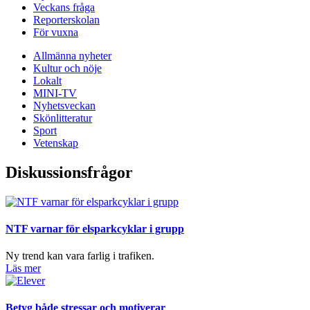
Veckans fråga
Reporterskolan
För vuxna
Allmänna nyheter
Kultur och nöje
Lokalt
MINI-TV
Nyhetsveckan
Skönlitteratur
Sport
Vetenskap
Diskussionsfrågor
NTF varnar för elsparkcyklar i grupp
Ny trend kan vara farlig i trafiken.
Läs mer
Betyg både stressar och motiverar