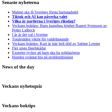
Senaste nyheterna
Malmö ska få Sveriges första barnstadsdel
Tiktok och AI kan påverka valet
Vilka är partierna i Sveriges riksdag?
Veckans boktips: Hans kungliga höghet Rupert Svensson av
Petter Lidbeck
I år är det val i Sverige
Tonårstiden viktig för valdeltagande
Veckans boktips: Kurt är inte helt död av Sabine Lemire
Fler unga fågelskådar
Experter tycker att barn ska ha solglasögon
Humlor oväntat bra på problemlösning
News of the day
Veckans nyhetsquiz
Veckans boktips