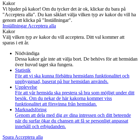
Kakor
Vi bjuder på kakor! Om du tycker det är ok, klickar du bara på
"Acceptera alla". Du kan såklart välja vilken typ av kakor du vill ha
genom att klicka på "Inställningar".
Inställningar
Acceptera alla
Kakor
Välj vilken typ av kakor du vill acceptera. Ditt val kommer att
sparas i ett år.
Nödvändiga
Dessa kakor går inte att välja bort. De behövs för att hemsidan
över huvud taget ska fungera.
Statistik
För att vi ska kunna förbättra hemsidans funktionalitet och
uppbyggnad, baserat på hur hemsidan används.
Upplevelse
För att vår hemsida ska prestera så bra som möjligt under ditt
besök. Om du nekar de här kakorna kommer viss
funktionalitet att försvinna från hemsidan.
Marknadsföring
Genom att dela med dig av dina intressen och ditt beteende
när du surfar ökar du chansen att få se personligt anpassat
innehåll och erbjudanden.
Spara
Acceptera alla