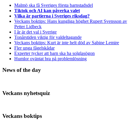
Malmö ska få Sveriges första barnstadsdel
Tiktok och AI kan påverka valet
Vilka är partierna i Sveriges riksdag?
Veckans boktips: Hans kungliga höghet Rupert Svensson av
Petter Lidbeck
I år är det val i Sverige
Tonårstiden viktig för valdeltagande
Veckans boktips: Kurt är inte helt död av Sabine Lemire
Fler unga fågelskådar
Experter tycker att barn ska ha solglasögon
Humlor oväntat bra på problemlösning
News of the day
Veckans nyhetsquiz
Veckans boktips