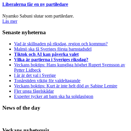
Liberalerna får en ny partiledare
Nyamko Sabuni slutar som partiledare.
Läs mer
Senaste nyheterna
Vad är skillnaden på riksdag, region och kommun?
Malmö ska få Sveriges första barnstadsdel
Tiktok och AI kan påverka valet
Vilka är partierna i Sveriges riksdag?
Veckans boktips: Hans kungliga höghet Rupert Svensson av
Petter Lidbeck
I år är det val i Sverige
Tonårstiden viktig för valdeltagande
Veckans boktips: Kurt är inte helt död av Sabine Lemire
Fler unga fågelskådar
Experter tycker att barn ska ha solglasögon
News of the day
Veckans nyhetsquiz