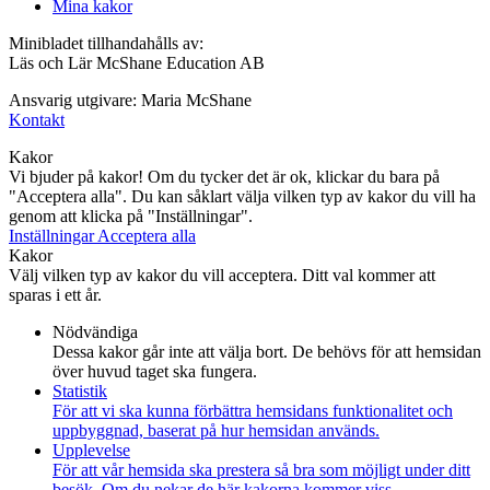
Mina kakor
Minibladet tillhandahålls av:
Läs och Lär McShane Education AB
Ansvarig utgivare: Maria McShane
Kontakt
Kakor
Vi bjuder på kakor! Om du tycker det är ok, klickar du bara på
"Acceptera alla". Du kan såklart välja vilken typ av kakor du vill ha
genom att klicka på "Inställningar".
Inställningar
Acceptera alla
Kakor
Välj vilken typ av kakor du vill acceptera. Ditt val kommer att
sparas i ett år.
Nödvändiga
Dessa kakor går inte att välja bort. De behövs för att hemsidan
över huvud taget ska fungera.
Statistik
För att vi ska kunna förbättra hemsidans funktionalitet och
uppbyggnad, baserat på hur hemsidan används.
Upplevelse
För att vår hemsida ska prestera så bra som möjligt under ditt
besök. Om du nekar de här kakorna kommer viss