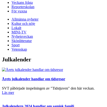
Veckans fråga
Reporterskolan
För vuxna
Allmänna nyheter
Kultur och nöje
Lokalt
MINI-TV
Nyhetsveckan
Skönlitteratur
Sport
Vetenskap
Julkalender
Årets julkalender handlar om tidsresor
SVT påbörjade inspelningen av "Tidstjuven" den här veckan.
Läs mer
Julkalendern 2024 handlar om samisk familj