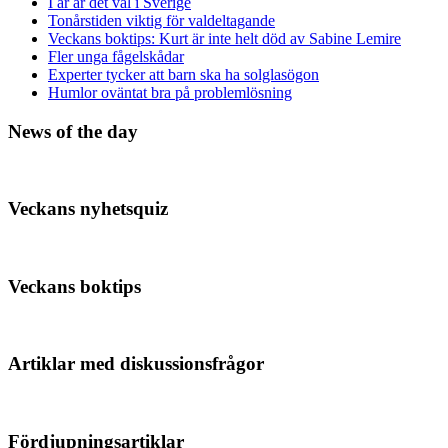
I år är det val i Sverige
Tonårstiden viktig för valdeltagande
Veckans boktips: Kurt är inte helt död av Sabine Lemire
Fler unga fågelskådar
Experter tycker att barn ska ha solglasögon
Humlor oväntat bra på problemlösning
News of the day
Veckans nyhetsquiz
Veckans boktips
Artiklar med diskussionsfrågor
Fördjupningsartiklar