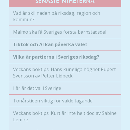
SENASTE NYHETERNA
kommer viss
funktionalitet
Vad är skillnaden på riksdag, region och
att försvinna
kommun?
från
hemsidan.
Malmö ska få Sveriges första barnstadsdel
Tiktok och AI kan påverka valet
Marknadsföring
Genom att dela
Vilka är partierna i Sveriges riksdag?
med dig av dina
intressen och ditt
Veckans boktips: Hans kungliga höghet Rupert
beteende när du
Svensson av Petter Lidbeck
surfar ökar du
chansen att få se
I år är det val i Sverige
personligt
anpassat innehåll
Tonårstiden viktig för valdeltagande
och erbjudanden.
Veckans boktips: Kurt är inte helt död av Sabine
Lemire