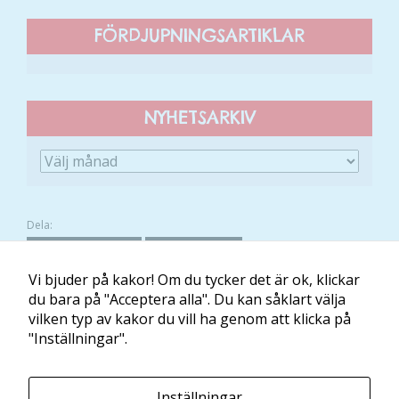
FÖRDJUPNINGSARTIKLAR
NYHETSARKIV
Dela:
FACEBOOK
TWITTER
Vi bjuder på kakor! Om du tycker det är ok, klickar
du bara på "Acceptera alla". Du kan såklart välja
vilken typ av kakor du vill ha genom att klicka på
Om Minibladet
Kontakt
Villkor
Mina kakor
"Inställningar".
Minibladet tillhandahålls av:
Inställningar