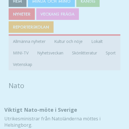
HEM
MINJA OCH MINO
KÄNDIS
NYHETER
VECKANS FRÅGA
REPORTERSKOLAN
Allmänna nyheter
Kultur och nöje
Lokalt
MINI-TV
Nyhetsveckan
Skönlitteratur
Sport
Vetenskap
Nato
Viktigt Nato-möte i Sverige
Utrikesministrar från Natoländerna möttes i
Helsingborg.