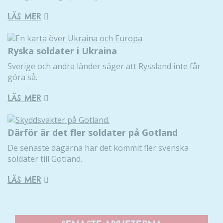
förbättra
hemsidans
LÄS MER
funktionalitet
och
uppbyggnad,
Ryska soldater i Ukraina
baserat på
Sverige och andra länder säger att Ryssland inte får
hur hemsidan
göra så.
används.
LÄS MER
Upplevelse
För att vår
Därför är det fler soldater på Gotland
hemsida ska
De senaste dagarna har det kommit fler svenska
prestera så
soldater till Gotland.
bra som
möjligt
LÄS MER
under ditt
besök. Om
du nekar de
här kakorna