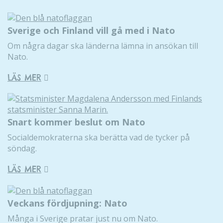
Sverige och Finland vill gå med i Nato
Om några dagar ska länderna lämna in ansökan till
Nato.
Nödvändiga
LÄS MER
Dessa kakor
går inte att
välja bort. De
behövs för
Snart kommer beslut om Nato
att hemsidan
över huvud
Socialdemokraterna ska berätta vad de tycker på
taget ska
söndag.
fungera.
LÄS MER
Statistik
Veckans fördjupning: Nato
För att vi ska
kunna
Många i Sverige pratar just nu om Nato.