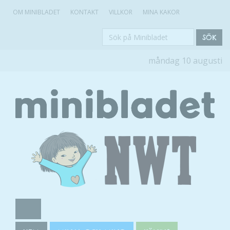
OM MINIBLADET
KONTAKT
VILLKOR
MINA KAKOR
Sök
SÖK
på
måndag 10 augusti
Minibladet