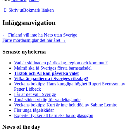
Skriv ut
Bokmärk länken
Inläggsnavigation
←
Finland vill inte ha Nato utan Sverige
Färre mördarsniglar det här året
→
Senaste nyheterna
Vad är skillnaden på riksdag, region och kommun?
Malmö ska få Sveriges första barnstadsdel
Tiktok och AI kan påverka valet
Vilka är partierna i Sveriges riksdag?
Veckans boktips: Hans kungliga höghet Rupert Svensson av
Petter Lidbeck
I år är det val i Sverige
Tonårstiden viktig för valdeltagande
Veckans boktips: Kurt är inte helt död av Sabine Lemire
Fler unga fågelskådar
Experter tycker att barn ska ha solglasögon
News of the day