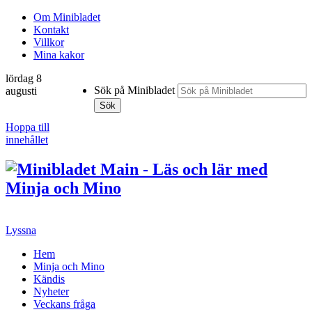
Om Minibladet
Kontakt
Villkor
Mina kakor
lördag 8
Sök på Minibladet
augusti
Sök
Hoppa till
innehållet
Lyssna
Hem
Minja och Mino
Kändis
Nyheter
Veckans fråga