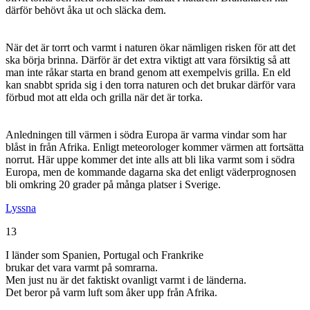
därför behövt åka ut och släcka dem.
När det är torrt och varmt i naturen ökar nämligen risken för att det
ska börja brinna. Därför är det extra viktigt att vara försiktig så att
man inte råkar starta en brand genom att exempelvis grilla. En eld
kan snabbt sprida sig i den torra naturen och det brukar därför vara
förbud mot att elda och grilla när det är torka.
Anledningen till värmen i södra Europa är varma vindar som har
blåst in från Afrika. Enligt meteorologer kommer värmen att fortsätta
norrut. Här uppe kommer det inte alls att bli lika varmt som i södra
Europa, men de kommande dagarna ska det enligt väderprognosen
bli omkring 20 grader på många platser i Sverige.
Lyssna
13
I länder som Spanien, Portugal och Frankrike
brukar det vara varmt på somrarna.
Men just nu är det faktiskt ovanligt varmt i de länderna.
Det beror på varm luft som åker upp från Afrika.