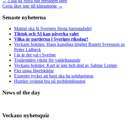
←
Lula da Silva blir president igen
Greta åker inte till klimatmöte
→
Senaste nyheterna
Malmö ska få Sveriges första barnstadsdel
Tiktok och AI kan påverka valet
Vilka är partierna i Sveriges riksdag?
Veckans boktips: Hans kungliga höghet Rupert Svensson av
Petter Lidbeck
I år är det val i Sverige
Tonårstiden viktig för valdeltagande
Veckans boktips: Kurt är inte helt död av Sabine Lemire
Fler unga fågelskådar
Experter tycker att barn ska ha solglasögon
Humlor oväntat bra på problemlösning
News of the day
Veckans nyhetsquiz