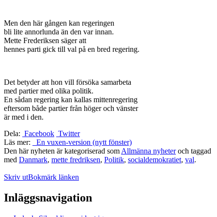
Men den här gången kan regeringen
bli lite annorlunda än den var innan.
Mette Frederiksen säger att
hennes parti gick till val på en bred regering.
Det betyder att hon vill försöka samarbeta
med partier med olika politik.
En sådan regering kan kallas mittenregering
eftersom både partier från höger och vänster
är med i den.
Dela:
Facebook
Twitter
Läs mer:
En vuxen-version (nytt fönster)
Den här nyheten är kategoriserad som
Allmänna nyheter
och taggad
med
Danmark
,
mette fredriksen
,
Politik
,
socialdemokratiet
,
val
.
Skriv ut
Bokmärk länken
Inläggsnavigation