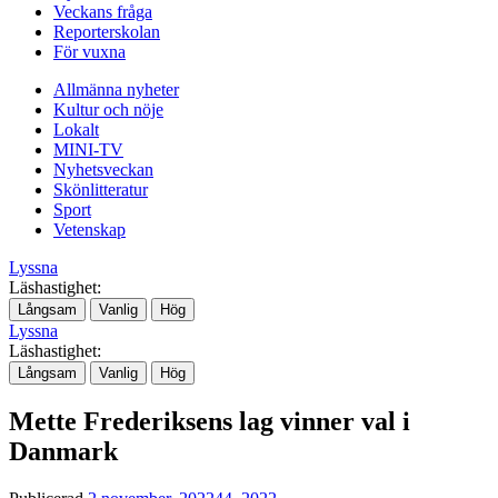
Veckans fråga
Reporterskolan
För vuxna
Allmänna nyheter
Kultur och nöje
Lokalt
MINI-TV
Nyhetsveckan
Skönlitteratur
Sport
Vetenskap
Lyssna
Läshastighet:
Långsam
Vanlig
Hög
Lyssna
Läshastighet:
Långsam
Vanlig
Hög
Mette Frederiksens lag vinner val i
Danmark