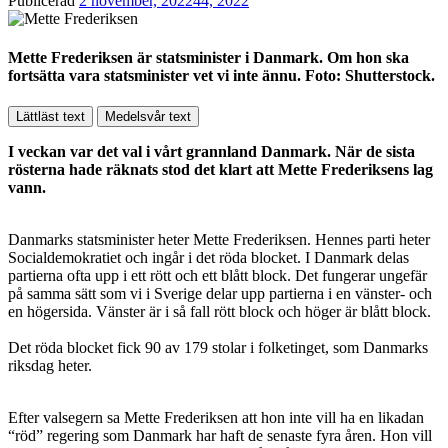
Publicerad
2 november, 2022
44, 2022
Mette Frederiksen är statsminister i Danmark. Om hon ska
fortsätta vara statsminister vet vi inte ännu. Foto: Shutterstock.
Lättläst text
Medelsvår text
I veckan var det val i vårt grannland Danmark. När de sista
rösterna hade räknats stod det klart att Mette Frederiksens lag
vann.
Danmarks statsminister heter Mette Frederiksen. Hennes parti heter
Socialdemokratiet och ingår i det röda blocket. I Danmark delas
partierna ofta upp i ett rött och ett blått block. Det fungerar ungefär
på samma sätt som vi i Sverige delar upp partierna i en vänster- och
en högersida. Vänster är i så fall rött block och höger är blått block.
Det röda blocket fick 90 av 179 stolar i folketinget, som Danmarks
riksdag heter.
Efter valsegern sa Mette Frederiksen att hon inte vill ha en likadan
“röd” regering som Danmark har haft de senaste fyra åren. Hon vill