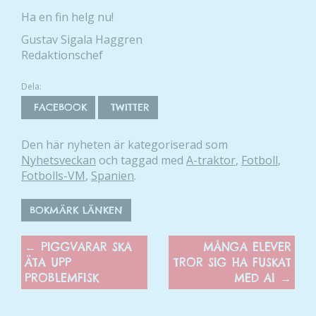
Ha en fin helg nu!
Gustav Sigala Haggren
Redaktionschef
Dela:
FACEBOOK
TWITTER
Den här nyheten är kategoriserad som
Nyhetsveckan
och taggad med
A-traktor
,
Fotboll
,
Fotbolls-VM
,
Spanien
.
BOKMÄRK LÄNKEN
←
PIGGVARAR SKA
MÅNGA ELEVER
ÄTA UPP
TROR SIG HA FUSKAT
PROBLEMFISK
MED AI
→