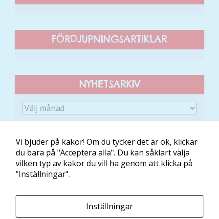
funktionalitet
att försvinna
från
FÖRDJUPNINGSARTIKLAR
hemsidan.
Marknadsföring
NYHETSARKIV
Genom att dela
med dig av dina
intressen och ditt
beteende när du
surfar ökar du
chansen att få se
Vi bjuder på kakor! Om du tycker det är ok, klickar
personligt
du bara på "Acceptera alla". Du kan såklart välja
anpassat innehåll
vilken typ av kakor du vill ha genom att klicka på
och erbjudanden.
Om Minibladet
Kontakt
Villkor
Mina kakor
"Inställningar".
Minibladet tillhandahålls av:
Inställningar
Läs och Lär McShane Education AB