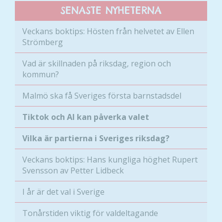
SENASTE NYHETERNA
Veckans boktips: Hösten från helvetet av Ellen
Strömberg
Nödvändiga
Vad är skillnaden på riksdag, region och
kommun?
Dessa kakor
går inte att
Malmö ska få Sveriges första barnstadsdel
välja bort. De
behövs för
Tiktok och AI kan påverka valet
att hemsidan
över huvud
Vilka är partierna i Sveriges riksdag?
taget ska
fungera.
Veckans boktips: Hans kungliga höghet Rupert
Svensson av Petter Lidbeck
Statistik
I år är det val i Sverige
För att vi ska
kunna
Tonårstiden viktig för valdeltagande
förbättra