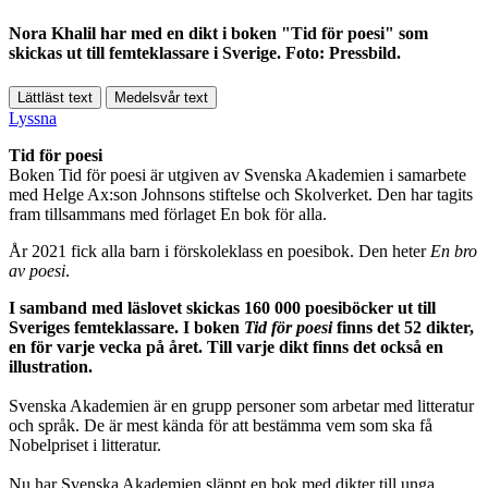
Nora Khalil har med en dikt i boken "Tid för poesi" som
skickas ut till femteklassare i Sverige. Foto: Pressbild.
Lättläst text
Medelsvår text
Lyssna
Tid för poesi
Boken Tid för poesi är utgiven av Svenska Akademien i samarbete
med Helge Ax:son Johnsons stiftelse och Skolverket. Den har tagits
fram tillsammans med förlaget En bok för alla.
År 2021 fick alla barn i förskoleklass en poesibok. Den heter
En bro
av poesi
.
I samband med läslovet skickas 160 000 poesiböcker ut till
Sveriges femteklassare. I boken
Tid för poesi
finns det 52 dikter,
en för varje vecka på året. Till varje dikt finns det också en
illustration.
Svenska Akademien är en grupp personer som arbetar med litteratur
och språk. De är mest kända för att bestämma vem som ska få
Nobelpriset i litteratur.
Nu har Svenska Akademien släppt en bok med dikter till unga