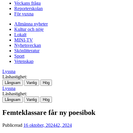
Veckans fråga
Reporterskolan
För vuxna
Allmänna nyheter
Kultur och nöje
Lokalt
MINI-TV
Nyhetsveckan
Skönlitteratur
Sport
Vetenskap
Lyssna
Läshastighet:
Långsam
Vanlig
Hög
Lyssna
Läshastighet:
Långsam
Vanlig
Hög
Femteklassare får ny poesibok
Publicerad
16 oktober, 2024
42, 2024