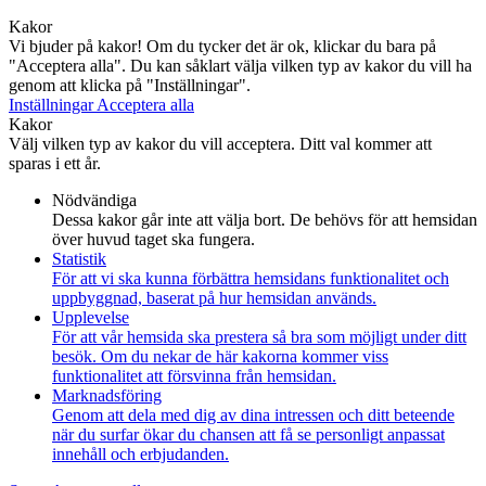
Kakor
Vi bjuder på kakor! Om du tycker det är ok, klickar du bara på
"Acceptera alla". Du kan såklart välja vilken typ av kakor du vill ha
genom att klicka på "Inställningar".
Inställningar
Acceptera alla
Kakor
Välj vilken typ av kakor du vill acceptera. Ditt val kommer att
sparas i ett år.
Nödvändiga
Dessa kakor går inte att välja bort. De behövs för att hemsidan
över huvud taget ska fungera.
Statistik
För att vi ska kunna förbättra hemsidans funktionalitet och
uppbyggnad, baserat på hur hemsidan används.
Upplevelse
För att vår hemsida ska prestera så bra som möjligt under ditt
besök. Om du nekar de här kakorna kommer viss
funktionalitet att försvinna från hemsidan.
Marknadsföring
Genom att dela med dig av dina intressen och ditt beteende
när du surfar ökar du chansen att få se personligt anpassat
innehåll och erbjudanden.