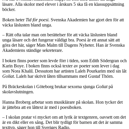
läsare. Alla skolor med elever i årskurs 5 ska få en klassuppsättning
böcker.
Boken heter
Tid för poesi
. Svenska Akademien har gjort den för att
väcka läslusten bland unga.
– Rätt ofta talar man om berättelser för att väcka läslusten bland
unga läsare och det fungerar väldigt bra. Poesi är ett annat sätt att
göra det här, säger Mats Malm till Dagens Nyheter. Han är Svenska
Akademiens ständige sekreterare.
I boken finns poeter som levde förr i tiden, som Edith Södergran och
Karin Boye. I boken finns också texter av poeter som lever i dag
som Nora Khalil. Dessutom har artisten Laleh Pourkarim med sin låt
Goliat
. Laleh har skrivit låten tillsammans med Gustaf Thörn.
På Bräckeskolan i Göteborg brukar sexorna sjunga
Goliat
på
skolavslutningen.
Hanna Broberg arbetar som musiklärare på skolan. Hon tycker det
är jättebra att en låttext är med i poesiboken.
– I skolan pratar vi mycket om att lyrik är textgenren, oavsett om det
är en dikt eller en sång. Det blir tydligt för barnen att det är samma
texttyp, säger hon till Sveriges Radio.