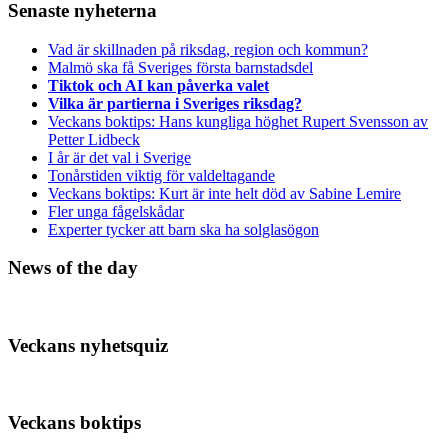
Senaste nyheterna
Vad är skillnaden på riksdag, region och kommun?
Malmö ska få Sveriges första barnstadsdel
Tiktok och AI kan påverka valet
Vilka är partierna i Sveriges riksdag?
Veckans boktips: Hans kungliga höghet Rupert Svensson av
Petter Lidbeck
I år är det val i Sverige
Tonårstiden viktig för valdeltagande
Veckans boktips: Kurt är inte helt död av Sabine Lemire
Fler unga fågelskådar
Experter tycker att barn ska ha solglasögon
News of the day
Veckans nyhetsquiz
Veckans boktips