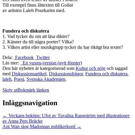
Till exempel finns låttexten till
Goliat
av artisten Laleh Pourkarim med.
Fundera och diskutera
1. Vad tycker du om att läsa dikter?
2. Känner du till några poeter? Vilka?
3. Vilken artist eller musikgrupp tycker du har riktigt bra texter?
Dela:
Facebook
Twitter
Läs mer:
En vuxen-version (nytt fönster)
Den här nyheten är kategoriserad som
Kultur och nöje
och taggad
med
Diskussionsartikel
,
Diskussionsfrågor
,
Fundera och diskutera
,
laleh
,
Poesi
,
Svenska Akademien
.
Skriv ut
Bokmärk länken
Inläggsnavigation
←
Veckans boktips: Ufot av Tuvalisa Rangström med illustrationer
av Anna Pers Bräcke
Ant Wan slog Madonnas publikrekord
→