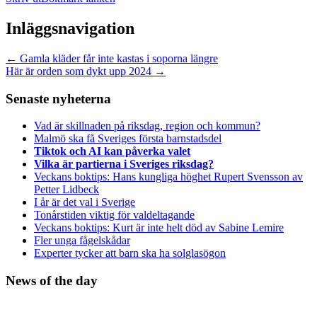
Inläggsnavigation
←
Gamla kläder får inte kastas i soporna längre
Här är orden som dykt upp 2024
→
Senaste nyheterna
Vad är skillnaden på riksdag, region och kommun?
Malmö ska få Sveriges första barnstadsdel
Tiktok och AI kan påverka valet
Vilka är partierna i Sveriges riksdag?
Veckans boktips: Hans kungliga höghet Rupert Svensson av
Petter Lidbeck
I år är det val i Sverige
Tonårstiden viktig för valdeltagande
Veckans boktips: Kurt är inte helt död av Sabine Lemire
Fler unga fågelskådar
Experter tycker att barn ska ha solglasögon
News of the day