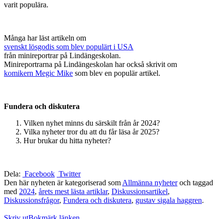
varit populära.
Många har läst artikeln om
svenskt lösgodis som blev populärt i USA
från minireportrar på Lindängeskolan.
Minireportrarna på Lindängeskolan har också skrivit om
komikern Megic Mike
som blev en populär artikel.
Fundera och diskutera
Vilken nyhet minns du särskilt från år 2024?
Vilka nyheter tror du att du får läsa år 2025?
Hur brukar du hitta nyheter?
Dela:
Facebook
Twitter
Den här nyheten är kategoriserad som
Allmänna nyheter
och taggad
med
2024
,
årets mest lästa artiklar
,
Diskussionsartikel
,
Diskussionsfrågor
,
Fundera och diskutera
,
gustav sigala haggren
.
Skriv ut
Bokmärk länken