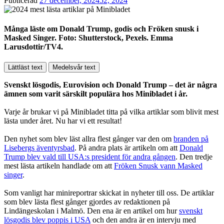
Publicerad
27 december, 2024
52, 2024
Många läste om Donald Trump, godis och Fröken snusk i
Masked Singer. Foto: Shutterstock, Pexels. Emma
Larusdottir/TV4.
Lättläst text
Medelsvår text
Svenskt lösgodis, Eurovision och Donald Trump – det är några
ämnen som varit särskilt populära hos Minibladet i år.
Varje år brukar vi på Minibladet titta på vilka artiklar som blivit mest
lästa under året. Nu har vi ett resultat!
Den nyhet som blev läst allra flest gånger var den om
branden på
Lisebergs äventyrsbad
. På andra plats är artikeln om att
Donald
Trump blev vald till USA:s president för andra gången
. Den tredje
mest lästa artikeln handlade om att
Fröken Snusk vann Masked
singer
.
Som vanligt har minireportrar skickat in nyheter till oss. De artiklar
som blev lästa flest gånger gjordes av redaktionen på
Lindängeskolan i Malmö. Den ena är en artikel om hur
svenskt
lösgodis blev poppis i USA
och den andra är en intervju med