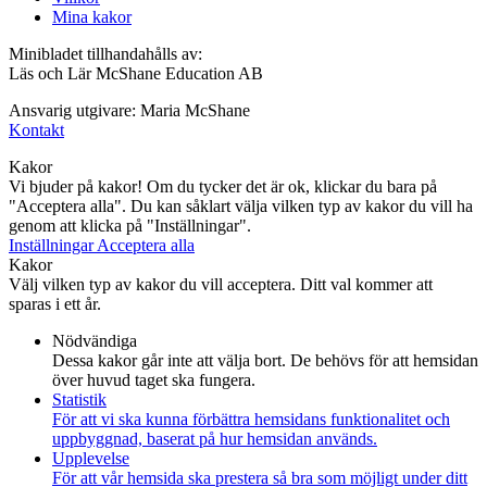
Mina kakor
Minibladet tillhandahålls av:
Läs och Lär McShane Education AB
Ansvarig utgivare: Maria McShane
Kontakt
Kakor
Vi bjuder på kakor! Om du tycker det är ok, klickar du bara på
"Acceptera alla". Du kan såklart välja vilken typ av kakor du vill ha
genom att klicka på "Inställningar".
Inställningar
Acceptera alla
Kakor
Välj vilken typ av kakor du vill acceptera. Ditt val kommer att
sparas i ett år.
Nödvändiga
Dessa kakor går inte att välja bort. De behövs för att hemsidan
över huvud taget ska fungera.
Statistik
För att vi ska kunna förbättra hemsidans funktionalitet och
uppbyggnad, baserat på hur hemsidan används.
Upplevelse
För att vår hemsida ska prestera så bra som möjligt under ditt