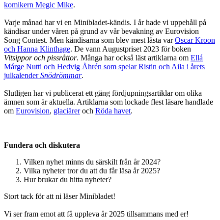
komikern Megic Mike
.
Varje månad har vi en Minibladet-kändis. I år hade vi uppehåll på
kändisar under våren på grund av vår bevakning av Eurovision
Song Contest. Men kändisarna som blev mest lästa var
Oscar Kroon
och Hanna Klinthage
. De vann Augustpriset 2023 för boken
Vitsippor och pissråttor
. Många har också läst artiklarna om
Ellá
Márge Nutti och Hedvig Åhrén som spelar Ristin och Aila i årets
julkalender
Snödrömmar
.
Slutligen har vi publicerat ett gäng fördjupningsartiklar om olika
ämnen som är aktuella. Artiklarna som lockade flest läsare handlade
om
Eurovision
,
glaciärer
och
Röda havet
.
Fundera och diskutera
Vilken nyhet minns du särskilt från år 2024?
Vilka nyheter tror du att du får läsa år 2025?
Hur brukar du hitta nyheter?
Stort tack för att ni läser Minibladet!
Vi ser fram emot att få uppleva år 2025 tillsammans med er!