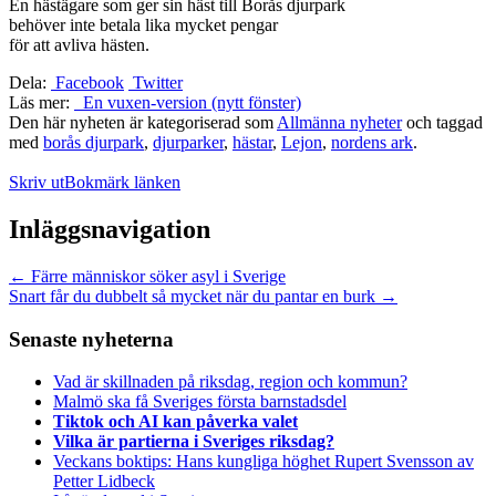
En hästägare som ger sin häst till Borås djurpark
behöver inte betala lika mycket pengar
för att avliva hästen.
Dela:
Facebook
Twitter
Läs mer:
En vuxen-version (nytt fönster)
Den här nyheten är kategoriserad som
Allmänna nyheter
och taggad
med
borås djurpark
,
djurparker
,
hästar
,
Lejon
,
nordens ark
.
Skriv ut
Bokmärk länken
Inläggsnavigation
←
Färre människor söker asyl i Sverige
Snart får du dubbelt så mycket när du pantar en burk
→
Senaste nyheterna
Vad är skillnaden på riksdag, region och kommun?
Malmö ska få Sveriges första barnstadsdel
Tiktok och AI kan påverka valet
Vilka är partierna i Sveriges riksdag?
Veckans boktips: Hans kungliga höghet Rupert Svensson av
Petter Lidbeck