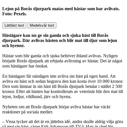
Lejon på Borås djurpark matas med hästar som har avlivats.
Foto: Pexels.
Lättläst text
Medelsvår text
Hästägare kan nu ge sin gamla och sjuka häst till Borås
djurpark. Där avlivas hästen och blir mat till djur som lejon
och hyenor.
Hästar som blir gamla och sjuka behöver ibland avlivas. Nyligen
började Borås djurpark att erbjuda avlivning av hästar. Det är något
som hästägare har önskat.
En hästägare får nämligen inte avliva sin häst på egen hand. Att
avliva en häst och sedan begrava den kan kosta över 10 000 kronor.
Den som lämnar in sin häst till Borås djurpark betalar i stället 2 500
kronor. Efter att hästen har kontrollerats av veterinär blir den mat till
lejon, lodjur, vildhund, järv och hyena.
Nyheten om att Borås djurpark börjar avliva hästar har väckt
reaktioner på sociala medier.
– Vissa tycker att det är en jättebra idé, andra skulle aldrig vilja göra
så mot sin häst, säger Erik Johansson till TV4. Han är chef för