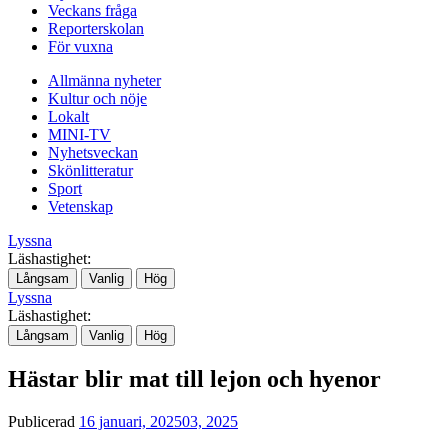
Veckans fråga
Reporterskolan
För vuxna
Allmänna nyheter
Kultur och nöje
Lokalt
MINI-TV
Nyhetsveckan
Skönlitteratur
Sport
Vetenskap
Lyssna
Läshastighet:
Långsam
Vanlig
Hög
Lyssna
Läshastighet:
Långsam
Vanlig
Hög
Hästar blir mat till lejon och hyenor
Publicerad
16 januari, 2025
03, 2025