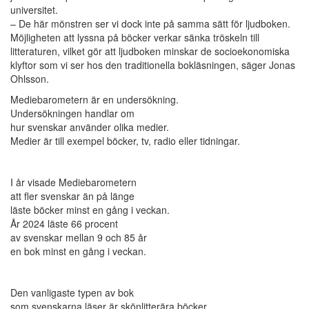
universitet.
– De här mönstren ser vi dock inte på samma sätt för ljudboken.
Möjligheten att lyssna på böcker verkar sänka tröskeln till
litteraturen, vilket gör att ljudboken minskar de socioekonomiska
klyftor som vi ser hos den traditionella bokläsningen, säger Jonas
Ohlsson.
Mediebarometern är en undersökning.
Undersökningen handlar om
hur svenskar använder olika medier.
Medier är till exempel böcker, tv, radio eller tidningar.
I år visade Mediebarometern
att fler svenskar än på länge
läste böcker minst en gång i veckan.
År 2024 läste 66 procent
av svenskar mellan 9 och 85 år
en bok minst en gång i veckan.
Den vanligaste typen av bok
som svenskarna läser är skönlitterära böcker.