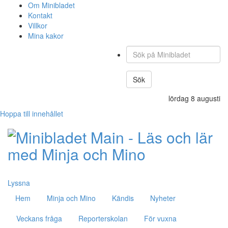
Om Minibladet
Kontakt
Villkor
Mina kakor
Sök
på
Minibladet
Sök
lördag 8 augusti
Hoppa till innehållet
Lyssna
Hem
Minja och Mino
Kändis
Nyheter
Veckans fråga
Reporterskolan
För vuxna