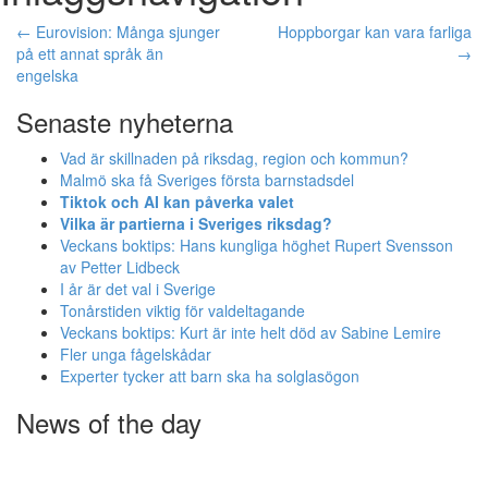
←
Eurovision: Många sjunger
Hoppborgar kan vara farliga
på ett annat språk än
→
engelska
Senaste nyheterna
Vad är skillnaden på riksdag, region och kommun?
Malmö ska få Sveriges första barnstadsdel
Tiktok och AI kan påverka valet
Vilka är partierna i Sveriges riksdag?
Veckans boktips: Hans kungliga höghet Rupert Svensson
av Petter Lidbeck
I år är det val i Sverige
Tonårstiden viktig för valdeltagande
Veckans boktips: Kurt är inte helt död av Sabine Lemire
Fler unga fågelskådar
Experter tycker att barn ska ha solglasögon
News of the day