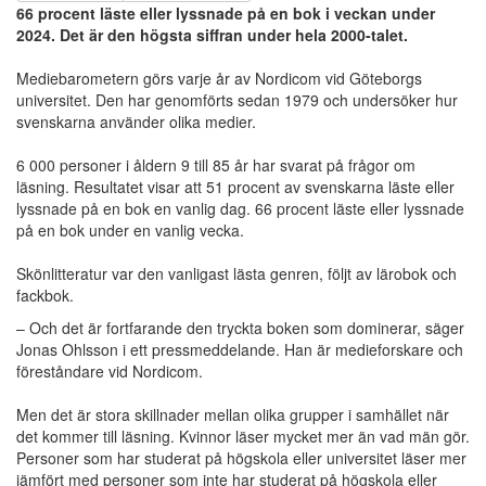
66 procent läste eller lyssnade på en bok i veckan under
2024. Det är den högsta siffran under hela 2000-talet.
Mediebarometern görs varje år av Nordicom vid Göteborgs
universitet. Den har genomförts sedan 1979 och undersöker hur
svenskarna använder olika medier.
6 000 personer i åldern 9 till 85 år har svarat på frågor om
läsning. Resultatet visar att 51 procent av svenskarna läste eller
lyssnade på en bok en vanlig dag. 66 procent läste eller lyssnade
på en bok under en vanlig vecka.
Skönlitteratur var den vanligast lästa genren, följt av lärobok och
fackbok.
– Och det är fortfarande den tryckta boken som dominerar, säger
Jonas Ohlsson i ett pressmeddelande. Han är medieforskare och
föreståndare vid Nordicom.
Men det är stora skillnader mellan olika grupper i samhället när
det kommer till läsning. Kvinnor läser mycket mer än vad män gör.
Personer som har studerat på högskola eller universitet läser mer
jämfört med personer som inte har studerat på högskola eller