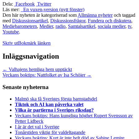
Dela:
Facebook
Twitter
Läs mer:
En vuxen-version (nytt fönster)
Den här nyheten är kategoriserad som
Allmänna nyheter
och taggad
med
Diskussionsartikel
,
Diskussionsfrågor
,
Fundera och diskutera
,
Mediebarometern
,
Medier
,
radio
,
Samtalsartikel
,
sociala medier
,
tv
,
Youtube
.
Skriv ut
Bokmärk länken
Inläggsnavigation
←
Valhajens hemliga hem upptäckt
Veckans boktips: Nattfolket av Isa Schöier
→
Senaste nyheterna
Malmö ska få Sveriges första barnstadsdel
Tiktok och AI kan påverka valet
Vilka är partierna i Sveriges riksdag?
Veckans boktips: Hans kungliga höghet Rupert Svensson av
Petter Lidbeck
I år är det val i Sverige
Tonårstiden viktig för valdeltagande
Veckans boktips: Kurt är inte helt död av Sabine Lemire