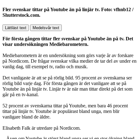
Fler svenskar tittar på Youtube än på linjär tv. Foto: vfhnb12 /
Shutterstock.com.
Lättläst text
Medelsvår text
För första gången tittar fler svenskar på Youtube än på tv. Det
visar undersökningen Mediebarometern.
Mediebarometern är en undersökning som görs varje år av forskare
på Nordicom. De frågar svenskar vilka medier de tar del av under en
vanlig dag, till exempel tv, radio och musik.
Det vanligaste är att se på rörlig bild. 95 procent av svenskarna ser
rörlig bild varje dag. För första gången är det vanligare att se på
Youtube än på linjär tv. Linjär tv är när man tittar direkt på det som
går på en tv-kanal.
52 procent av svenskarna tittar på Youtube, men bara 46 procent
tittar på linjär tv. Youtube är populärast bland unga, men blir
vanligare bland de äldre.
Elisabeth Falk är utredare på Nordicom.
– Även om Youtube är störst bland unga ser vi en stor ökning bland