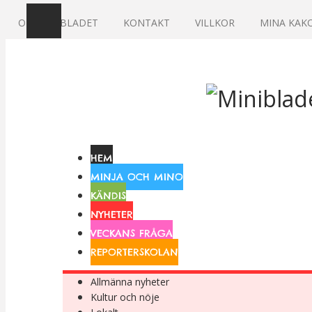
OM MINIBLADET
KONTAKT
VILLKOR
MINA KAK
HEM
MINJA OCH MINO
KÄNDIS
NYHETER
VECKANS FRÅGA
REPORTERSKOLAN
Allmänna nyheter
Kultur och nöje