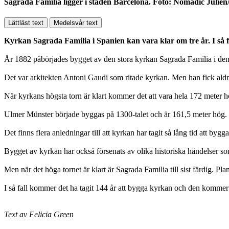
Sagrada Familia ligger i staden Barcelona. Foto: Nomadic Julie
Lättläst text
Medelsvår text
Kyrkan Sagrada Familia i Spanien kan vara klar om tre år. I så f
År 1882 påbörjades bygget av den stora kyrkan Sagrada Familia i den 
Det var arkitekten Antoni Gaudi som ritade kyrkan. Men han fick aldrig
När kyrkans högsta torn är klart kommer det att vara hela 172 meter 
Ulmer Münster började byggas på 1300-talet och är 161,5 meter hög. N
Det finns flera anledningar till att kyrkan har tagit så lång tid att bygg
Bygget av kyrkan har också försenats av olika historiska händelser so
Men när det höga tornet är klart är Sagrada Familia till sist färdig. Pl
I så fall kommer det ha tagit 144 år att bygga kyrkan och den kommer a
Text av Felicia Green