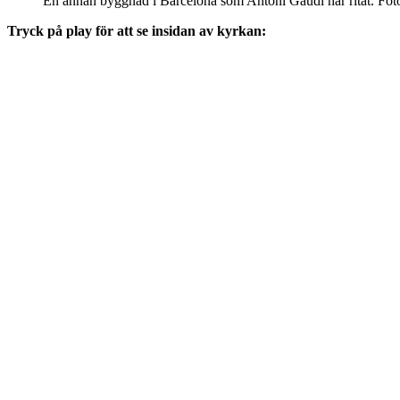
En annan byggnad i Barcelona som Antoni Gaudi har ritat. Fot
Tryck på play för att se insidan av kyrkan: