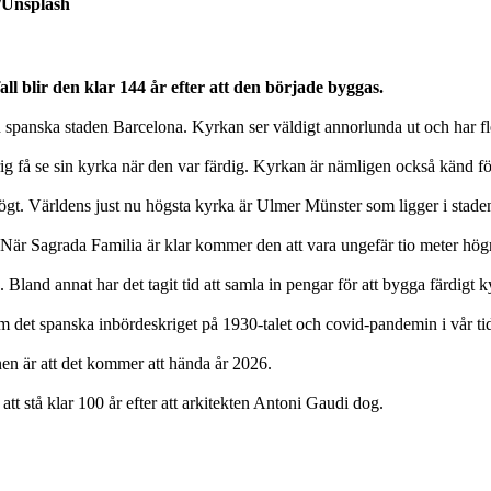
n/Unsplash
all blir den klar 144 år efter att den började byggas.
spanska staden Barcelona. Kyrkan ser väldigt annorlunda ut och har fle
 få se sin kyrka när den var färdig. Kyrkan är nämligen också känd för 
högt. Världens just nu högsta kyrka är Ulmer Münster som ligger i stad
är Sagrada Familia är klar kommer den att vara ungefär tio meter högr
a. Bland annat har det tagit tid att samla in pengar för att bygga färdigt 
m det spanska inbördeskriget på 1930-talet och covid-pandemin i vår ti
anen är att det kommer att hända år 2026.
tt stå klar 100 år efter att arkitekten Antoni Gaudi dog.