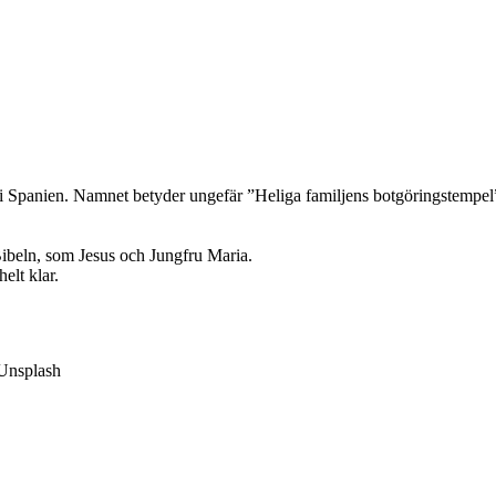
i Spanien. Namnet betyder ungefär ”Heliga familjens botgöringstempel”. 
Bibeln, som Jesus och Jungfru Maria.
elt klar.
/Unsplash