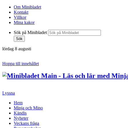
Om Minibladet
Kontakt
Villkor
Mina kakor
Sök på Minibladet
Sök
lördag 8 augusti
Hoppa till innehållet
Lyssna
Hem
Minja och Mino
Kändis
Nyheter
Veckans fråga