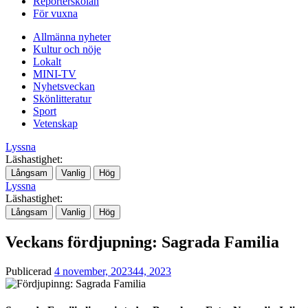
Reporterskolan
För vuxna
Allmänna nyheter
Kultur och nöje
Lokalt
MINI-TV
Nyhetsveckan
Skönlitteratur
Sport
Vetenskap
Lyssna
Läshastighet:
Långsam
Vanlig
Hög
Lyssna
Läshastighet:
Långsam
Vanlig
Hög
Veckans fördjupning: Sagrada Familia
Publicerad
4 november, 2023
44, 2023