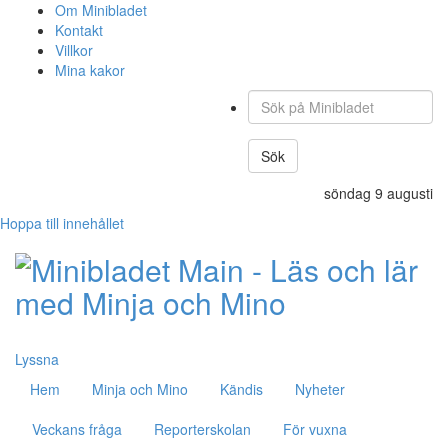
Om Minibladet
Kontakt
Villkor
Mina kakor
Sök
på
Minibladet
Sök
söndag 9 augusti
Hoppa till innehållet
Lyssna
Hem
Minja och Mino
Kändis
Nyheter
Veckans fråga
Reporterskolan
För vuxna