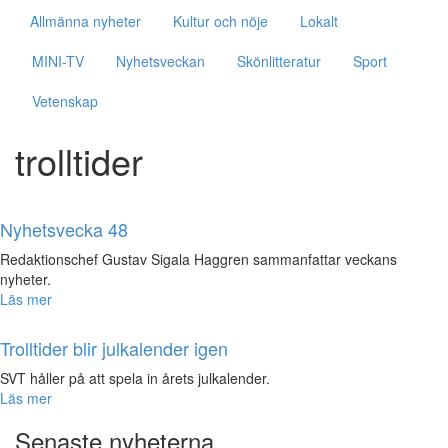
Allmänna nyheter
Kultur och nöje
Lokalt
MINI-TV
Nyhetsveckan
Skönlitteratur
Sport
Nödvändiga
Vetenskap
Dessa kakor
går inte att
trolltider
välja bort. De
behövs för
att hemsidan
över huvud
Nyhetsvecka 48
taget ska
fungera.
Redaktionschef Gustav Sigala Haggren sammanfattar veckans
nyheter.
Läs mer
Statistik
För att vi
Trolltider blir julkalender igen
ska kunna
SVT håller på att spela in årets julkalender.
förbättra
Läs mer
hemsidans
funktionalitet
Senaste nyheterna
och