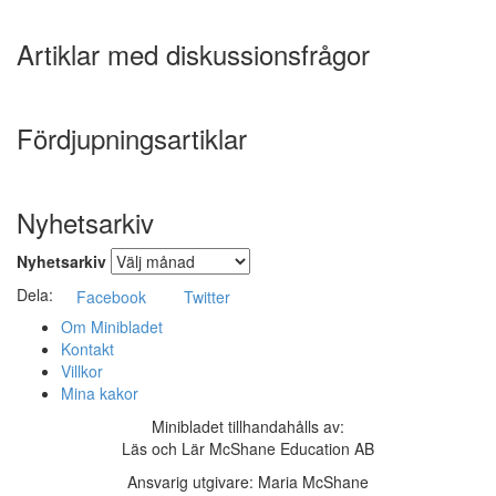
Artiklar med diskussionsfrågor
Marknadsföring
Genom att dela
med dig av dina
Fördjupningsartiklar
intressen och ditt
beteende när du
surfar ökar du
chansen att få se
Nyhetsarkiv
personligt
anpassat innehåll
Nyhetsarkiv
och erbjudanden.
Dela:
Facebook
Twitter
Om Minibladet
Kontakt
Villkor
Mina kakor
Minibladet tillhandahålls av:
Läs och Lär McShane Education AB
Ansvarig utgivare: Maria McShane