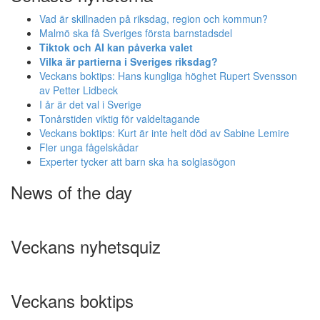
uppbyggnad,
Vad är skillnaden på riksdag, region och kommun?
baserat på
Malmö ska få Sveriges första barnstadsdel
hur
Tiktok och AI kan påverka valet
hemsidan
Vilka är partierna i Sveriges riksdag?
används.
Veckans boktips: Hans kungliga höghet Rupert Svensson
av Petter Lidbeck
I år är det val i Sverige
Upplevelse
Tonårstiden viktig för valdeltagande
För att vår
Veckans boktips: Kurt är inte helt död av Sabine Lemire
hemsida ska
Fler unga fågelskådar
prestera så
Experter tycker att barn ska ha solglasögon
bra som
News of the day
möjligt under
ditt besök.
Om du nekar
de här
Veckans nyhetsquiz
kakorna
kommer viss
funktionalitet
att försvinna
Veckans boktips
från
hemsidan.