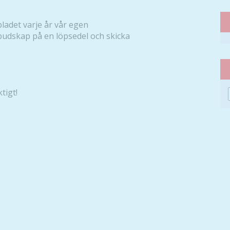
bladet varje år vår egen
 budskap på en löpsedel och skicka
tigt!
Nödvändiga
Dessa kakor