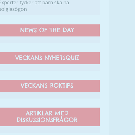
Experter tycker att barn ska ha
solglasögon
NEWS OF THE DAY
VECKANS NYHETSQUIZ
VECKANS BOKTIPS
ARTIKLAR MED
DISKUSSIONSFRÅGOR