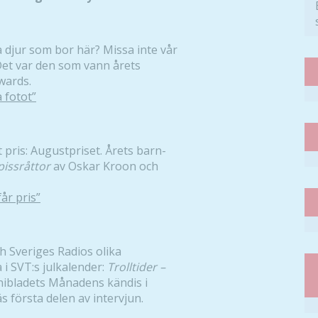
a djur som bor här? Missa inte vår
Det var den som vann årets
wards.
 fotot”
 pris: Augustpriset. Årets barn-
pissråttor
av Oskar Kroon och
år pris”
ch Sveriges Radios olika
 i SVT:s julkalender:
Trolltider –
nibladets Månadens kändis i
 första delen av intervjun.