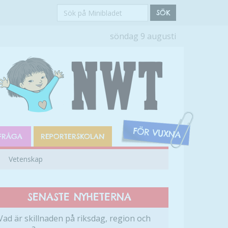
Sök
SÖK
på
söndag 9 augusti
Minibladet
FRÅGA
REPORTERSKOLAN
Vetenskap
SENASTE NYHETERNA
Vad är skillnaden på riksdag, region och