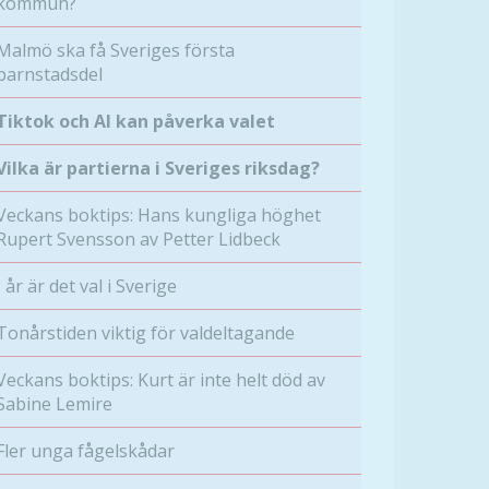
kommun?
Malmö ska få Sveriges första
barnstadsdel
Tiktok och AI kan påverka valet
Vilka är partierna i Sveriges riksdag?
Veckans boktips: Hans kungliga höghet
Rupert Svensson av Petter Lidbeck
I år är det val i Sverige
Tonårstiden viktig för valdeltagande
Veckans boktips: Kurt är inte helt död av
Sabine Lemire
Fler unga fågelskådar