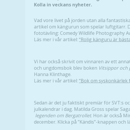
Kolla in veckans nyheter.
Vad vore livet på jorden utan alla fantastisk
artikel om kängurun som spelar luftgitarr. 
fototävling: Comedy Wildlife Photography A
Läs mer i vår artikel:
“Rolig känguru är bästa
Vi har också skrivit om vinnaren av ett annat
och ungdomsbok blev boken
Vitsippor och 
Hanna Klinthage.
Läs mer i vår artikel:
“Bok om syskonkärlek f
Sedan är det ju faktiskt premiär för SVT:s o
julkalendrar i dag. Matilda Gross spelar Saga
legenden om Bergatrollet
. Hon är också Mi
december. Klicka på ”Kändis”-knappen och läs