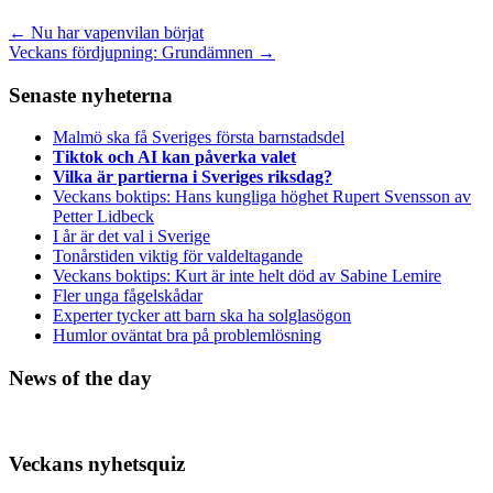
←
Nu har vapenvilan börjat
Veckans fördjupning: Grundämnen
→
Senaste nyheterna
Malmö ska få Sveriges första barnstadsdel
Tiktok och AI kan påverka valet
Vilka är partierna i Sveriges riksdag?
Veckans boktips: Hans kungliga höghet Rupert Svensson av
Petter Lidbeck
I år är det val i Sverige
Tonårstiden viktig för valdeltagande
Veckans boktips: Kurt är inte helt död av Sabine Lemire
Fler unga fågelskådar
Experter tycker att barn ska ha solglasögon
Humlor oväntat bra på problemlösning
News of the day
Veckans nyhetsquiz