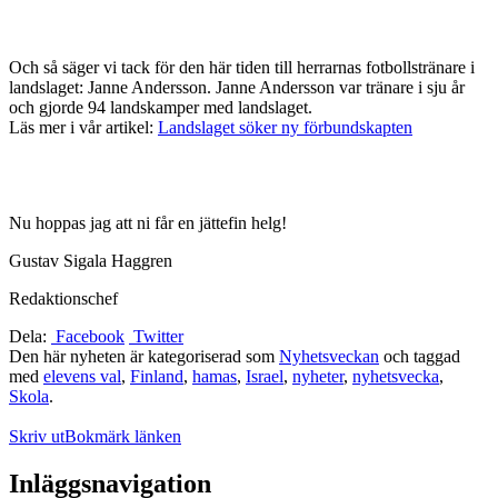
Och så säger vi tack för den här tiden till herrarnas fotbollstränare i
landslaget: Janne Andersson. Janne Andersson var tränare i sju år
och gjorde 94 landskamper med landslaget.
Läs mer i vår artikel:
Landslaget söker ny förbundskapten
Nu hoppas jag att ni får en jättefin helg!
Gustav Sigala Haggren
Redaktionschef
Dela:
Facebook
Twitter
Den här nyheten är kategoriserad som
Nyhetsveckan
och taggad
med
elevens val
,
Finland
,
hamas
,
Israel
,
nyheter
,
nyhetsvecka
,
Skola
.
Skriv ut
Bokmärk länken
Inläggsnavigation