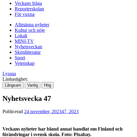
Veckans fråga
Reporterskolan
För vuxna
Allmänna nyheter
Kultur och nöje
Lokalt
MINI-TV
Nyhetsveckan
Skönlitteratur
Sport
Vetenskap
Lyssna
Läshastighet:
Långsam
Vanlig
Hög
Nyhetsvecka 47
Publicerad
24 november, 2023
47, 2023
Veckans nyheter har bland annat handlat om Finland och
förändringar i svensk skola. Foto: Pixabay.