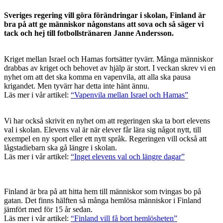
Sveriges regering vill göra förändringar i skolan, Finland är
bra på att ge människor någonstans att sova och så säger vi
tack och hej till fotbollstränaren Janne Andersson.
Kriget mellan Israel och Hamas fortsätter tyvärr. Många människor
drabbas av kriget och behovet av hjälp är stort. I veckan skrev vi en
nyhet om att det ska komma en vapenvila, att alla ska pausa
krigandet. Men tyvärr har detta inte hänt ännu.
Läs mer i vår artikel:
“Vapenvila mellan Israel och Hamas”
Vi har också skrivit en nyhet om att regeringen ska ta bort elevens
val i skolan. Elevens val är när elever får lära sig något nytt, till
exempel en ny sport eller ett nytt språk. Regeringen vill också att
lågstadiebarn ska gå längre i skolan.
Läs mer i vår artikel:
“Inget elevens val och längre dagar”
Finland är bra på att hitta hem till människor som tvingas bo på
gatan. Det finns hälften så många hemlösa människor i Finland
jämfört med för 15 år sedan.
Läs mer i vår artikel:
“Finland vill få bort hemlösheten”