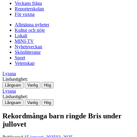
Veckans fråga
Reporterskolan
För vuxna
Allmänna nyheter
Kultur och nöje
Lokalt
MINI-TV
Nyhetsveckan
Skönlitteratur
Sport
Vetenskap
Lyssna
Läshastighet:
Långsam
Vanlig
Hög
Lyssna
Läshastighet:
Långsam
Vanlig
Hög
Rekordmånga barn ringde Bris under
jullovet