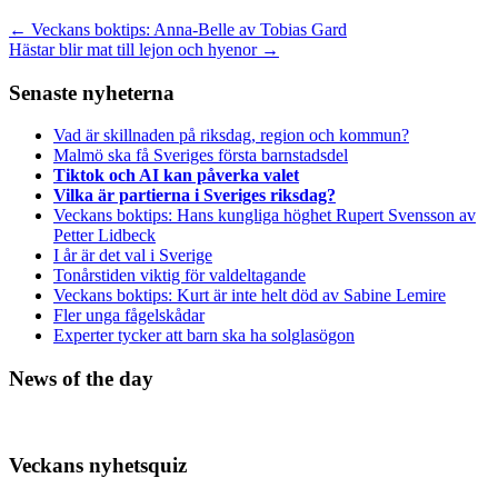
←
Veckans boktips: Anna-Belle av Tobias Gard
Hästar blir mat till lejon och hyenor
→
Senaste nyheterna
Vad är skillnaden på riksdag, region och kommun?
Malmö ska få Sveriges första barnstadsdel
Tiktok och AI kan påverka valet
Vilka är partierna i Sveriges riksdag?
Veckans boktips: Hans kungliga höghet Rupert Svensson av
Petter Lidbeck
I år är det val i Sverige
Tonårstiden viktig för valdeltagande
Veckans boktips: Kurt är inte helt död av Sabine Lemire
Fler unga fågelskådar
Experter tycker att barn ska ha solglasögon
News of the day
Veckans nyhetsquiz