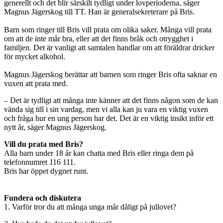
generellt och det blir särskilt tydligt under lovperioderna, säger
Magnus Jägerskog till TT. Han är generalsekreterare på Bris.
Barn som ringer till Bris vill prata om olika saker. Många vill prata
om att de inte mår bra, eller att det finns bråk och otrygghet i
familjen. Det är vanligt att samtalen handlar om att föräldrar dricker
för mycket alkohol.
Magnus Jägerskog berättar att barnen som ringer Bris ofta saknar en
vuxen att prata med.
– Det är tydligt att många inte känner att det finns någon som de kan
vända sig till i sin vardag, men vi alla kan ju vara en viktig vuxen
och fråga hur en ung person har det. Det är en viktig insikt inför ett
nytt år, säger Magnus Jägerskog.
Vill du prata med Bris?
Alla barn under 18 år kan chatta med Bris eller ringa dem på
telefonnumret 116 111.
Bris har öppet dygnet runt.
Fundera och diskutera
1. Varför tror du att många unga mår dåligt på jullovet?