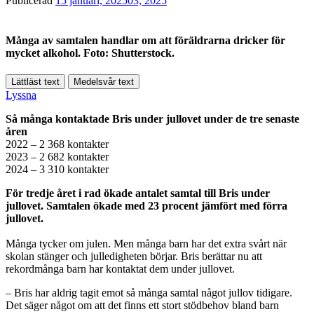
Publicerad
15 januari, 2025
03, 2025
Många av samtalen handlar om att föräldrarna dricker för
mycket alkohol. Foto: Shutterstock.
Lättläst text
Medelsvår text
Lyssna
Så många kontaktade Bris under jullovet under de tre senaste
åren
2022 – 2 368 kontakter
2023 – 2 682 kontakter
2024 – 3 310 kontakter
För tredje året i rad ökade antalet samtal till Bris under
jullovet. Samtalen ökade med 23 procent jämfört med förra
jullovet.
Många tycker om julen. Men många barn har det extra svårt när
skolan stänger och julledigheten börjar. Bris berättar nu att
rekordmånga barn har kontaktat dem under jullovet.
– Bris har aldrig tagit emot så många samtal något jullov tidigare.
Det säger något om att det finns ett stort stödbehov bland barn