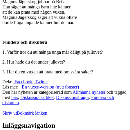
Magnus Jägerskog jobbar på Bris.
Han säger att många barn inte känner
att de kan prata med någon vuxen.
Magnus Jägerskog säger att vuxna oftare
borde fråga unga de känner hur de mår.
Fundera och diskutera
1. Varför tror du att många unga mår dåligt på jullovet?
2. Hur hade du det under jullovet?
3. Har du en vuxen att prata med om svåra saker?
Dela:
Facebook
Twitter
Läs mer:
En vuxen-version (nytt fönster)
Den här nyheten är kategoriserad som
Allmänna nyheter
och taggad
med
bris
,
Diskussionsartikel
,
Diskussionsfrågor
,
Fundera och
diskutera
.
Skriv ut
Bokmärk länken
Inläggsnavigation